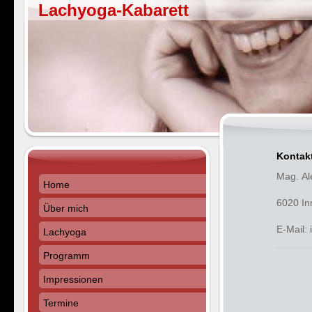
Lachyoga-Kabarett
Kontak
Mag. Al
Home
6020 In
Über mich
E-Mail:
Lachyoga
Programm
Impressionen
Termine