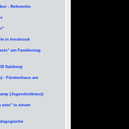
bor - Referentin
es
n"
in Innsbruck
acts" am Familientag
I Salzburg
hop) - Fürstenhaus am
amp (Jugendrotkreuz)
acts" in einem
ädagogische