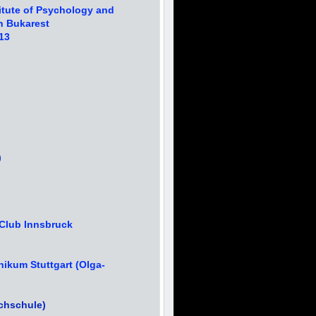
itute of Psychology and
in Bukarest
13
esheim)
 Club Innsbruck
nikum Stuttgart (Olga-
chschule)